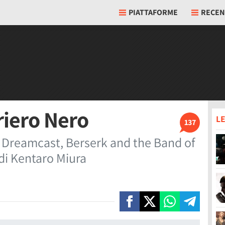
PIATTAFORME
RECEN
rriero Nero
LE
137
er Dreamcast, Berserk and the Band of
di Kentaro Miura