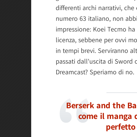
differenti archi narrativi, ch
numero 63 italiano, non abb
impressione: Koei Tecmo ha f
licenza, sebbene per ovvi mo
in tempi brevi. Serviranno alt
passati dall'uscita di Sword 
Dreamcast? Speriamo di no.
Berserk and the B
come il manga d
perfett