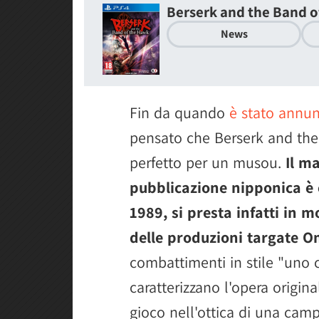
Berserk and the Band o
News
Fin da quando
è stato annun
pensato che Berserk and the
perfetto per un musou.
Il m
pubblicazione nipponica è 
1989, si presta infatti in m
delle produzioni targate 
combattimenti in stile "uno 
caratterizzano l'opera origin
gioco nell'ottica di una ca