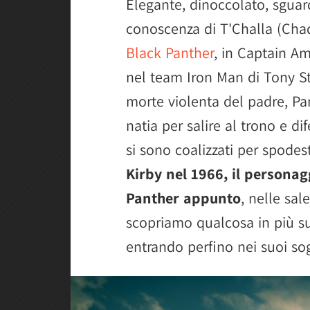
Elegante, dinoccolato, sguar
conoscenza di T'Challa (Ch
Black Panther
, in Captain Am
nel team Iron Man di Tony St
morte violenta del padre, Pa
natia per salire al trono e d
si sono coalizzati per spodes
Kirby nel 1966, il personag
Panther appunto
, nelle sal
scopriamo qualcosa in più su
entrando perfino nei suoi sog