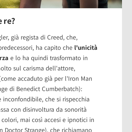
e re?
er, già regista di Creed, che,
 predecessori, ha capito che
l'unicità
rza
e lo ha quindi trasformato in
lto sul carisma dell'attore,
(come accaduto già per l'Iron Man
range di Benedict Cumberbatch):
 inconfondibile, che si rispecchia
ssa con disinvoltura da sonorità
 colori, mai così accesi e ipnotici in
in Doctor Strange), che richiamano