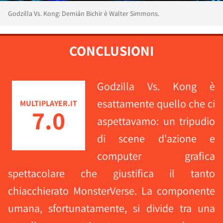
Godzilla Vs. Kong: Demián Bichir è Walter Simmons.
CONCLUSIONI
Godzilla Vs. Kong è
esattamente quello che ci
MULTIPLAYER.IT
7.0
aspettavamo: un tripudio
di scene d'azione e
computer grafica
spettacolare che giustifica il tanto
chiacchierato MonsterVerse. La componente
umana, sfortunatamente, si divide tra una