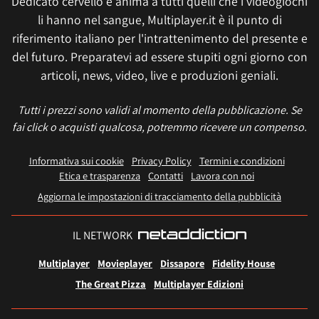
Dedicato cervello e anima a tutti quelli che i videogiochi
li hanno nel sangue, Multiplayer.it è il punto di
riferimento italiano per l'intrattenimento del presente e
del futuro. Preparatevi ad essere stupiti ogni giorno con
articoli, news, video, live e produzioni geniali.
Tutti i prezzi sono validi al momento della pubblicazione. Se
fai click o acquisti qualcosa, potremmo ricevere un compenso.
Informativa sui cookie
Privacy Policy
Termini e condizioni
Etica e trasparenza
Contatti
Lavora con noi
Aggiorna le impostazioni di tracciamento della pubblicità
IL NETWORK
Multiplayer
Movieplayer
Dissapore
Fidelity House
The Great Pizza
Multiplayer Edizioni