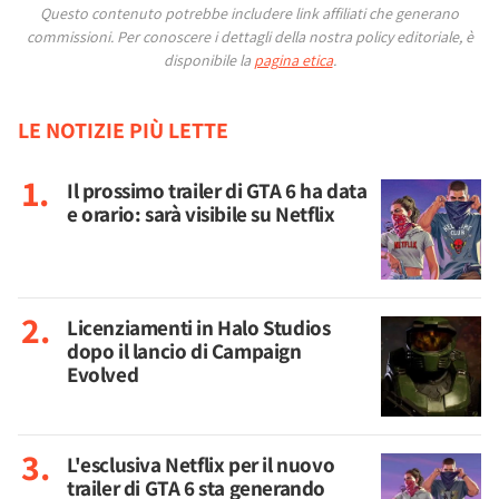
Questo contenuto potrebbe includere link affiliati che generano
commissioni.
Per conoscere i dettagli della nostra policy editoriale, è
disponibile la
pagina etica
.
LE NOTIZIE PIÙ LETTE
Il prossimo trailer di GTA 6 ha data
e orario: sarà visibile su Netflix
Licenziamenti in Halo Studios
dopo il lancio di Campaign
Evolved
L'esclusiva Netflix per il nuovo
trailer di GTA 6 sta generando