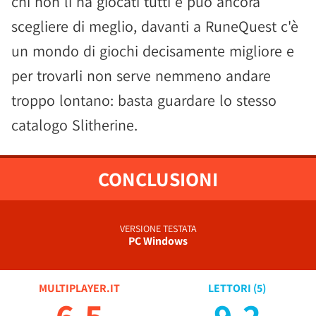
chi non li ha giocati tutti e può ancora
scegliere di meglio, davanti a RuneQuest c'è
un mondo di giochi decisamente migliore e
per trovarli non serve nemmeno andare
troppo lontano: basta guardare lo stesso
catalogo Slitherine.
CONCLUSIONI
VERSIONE TESTATA
PC Windows
MULTIPLAYER.IT
LETTORI (
5
)
6.5
9.2