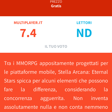
PREZZO
Gratis
MULTIPLAYER.IT
LETTORI
7.4
ND
IL TUO VOTO
Tra i MMORPG appositamente progettati per
le piattaforme mobile, Stella Arcana: Eternal
Stars spicca per alcuni elementi che possono
fare la differenza, considerando la
concorrenza agguerrita. Non inventa
assolutamente nulla e non conta nemmeno