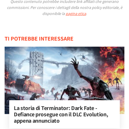
Questo contenuto potrebbe includere link affiliati che generano
commissioni.
Per conoscere i dettagli della nostra policy editoriale, è
disponibile la
pagina etica
.
TI POTREBBE INTERESSARE
La storia di Terminator: Dark Fate - 
Defiance prosegue con il DLC Evolution, 
appena annunciato