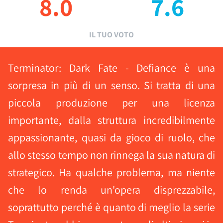
8.0
7.6
IL TUO VOTO
Terminator: Dark Fate - Defiance è una
sorpresa in più di un senso. Si tratta di una
piccola produzione per una licenza
importante, dalla struttura incredibilmente
appassionante, quasi da gioco di ruolo, che
allo stesso tempo non rinnega la sua natura di
strategico. Ha qualche problema, ma niente
che lo renda un'opera disprezzabile,
soprattutto perché è quanto di meglio la serie