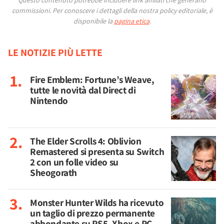
Questo contenuto potrebbe includere link affiliati che generano
commissioni.
Per conoscere i dettagli della nostra policy editoriale, è
disponibile la
pagina etica
.
LE NOTIZIE PIÙ LETTE
Fire Emblem: Fortune’s Weave,
tutte le novità dal Direct di
Nintendo
The Elder Scrolls 4: Oblivion
Remastered si presenta su Switch
2 con un folle video su
Sheogorath
Monster Hunter Wilds ha ricevuto
un taglio di prezzo permanente
abbondante su PS5, Xbox e PC