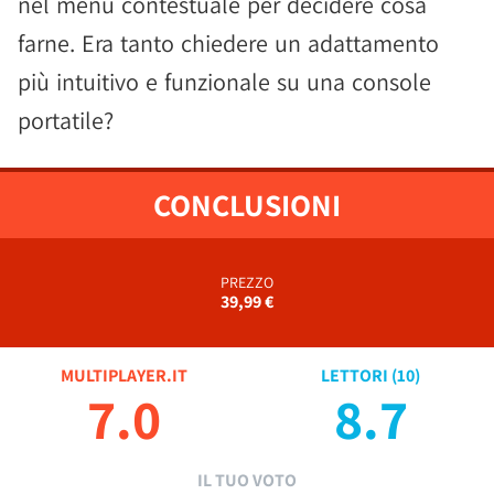
nel menù contestuale per decidere cosa
farne. Era tanto chiedere un adattamento
più intuitivo e funzionale su una console
portatile?
CONCLUSIONI
PREZZO
39,99 €
MULTIPLAYER.IT
LETTORI (
10
)
7.0
8.7
IL TUO VOTO