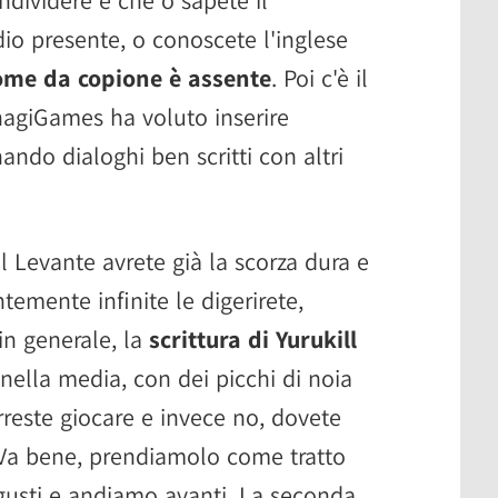
io presente, o conoscete l'inglese
come da copione è assente
. Poi c'è il
anagiGames ha voluto inserire
ando dialoghi ben scritti con altri
ol Levante avrete già la scorza dura e
emente infinite le digerirete,
in generale, la
scrittura di Yurukill
nella media, con dei picchi di noia
orreste giocare e invece no, dovete
. Va bene, prendiamolo come tratto
 gusti e andiamo avanti. La seconda