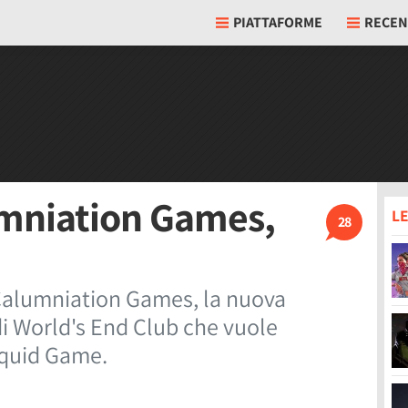
PIATTAFORME
RECEN
umniation Games,
LE
28
 Calumniation Games, la nuova
di World's End Club che vuole
 Squid Game.