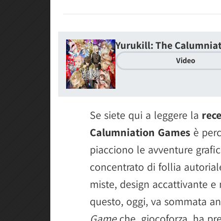
Yurukill: The Calumni
Video
Se siete qui a leggere la
rece
Calumniation Games
è perc
piacciono le avventure grafi
concentrato di follia autorial
miste, design accattivante e n
questo, oggi, va sommata a
Game
che, giocoforza, ha pre