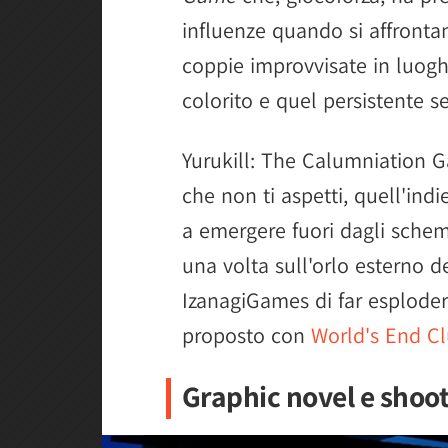
influenze quando si affronta
coppie improvvisate in luoghi
colorito e quel persistente s
Yurukill: The Calumniation G
che non ti aspetti, quell'in
a emergere fuori dagli sche
una volta sull'orlo esterno d
IzanagiGames di far esploder
proposto con
World's End C
Graphic novel e shoo