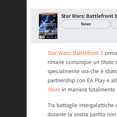
Star Wars: Battlefront I
News
Star Wars: Battlefront 2
ormai
rimane comunque un titolo ch
specialmente ora che è sbar
partnership con EA Play e all
Store
in maniera totalmente g
Tra battaglie intergalattiche 
durante la vostra partita no