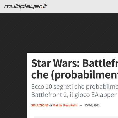
Star Wars: Battlefr
che (probabilmente
Ecco 10 segreti che probabilme
Battlefront 2, il gioco EA app
SOLUZIONE
di
Mattia Pescitelli
—
15/01/2021