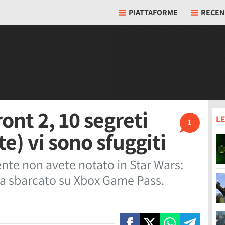
PIATTAFORME
RECEN
ont 2, 10 segreti
LE
1
) vi sono sfuggiti
nte non avete notato in Star Wars:
ena sbarcato su Xbox Game Pass.