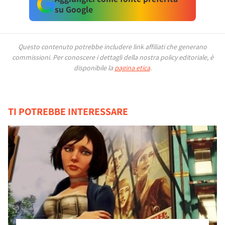
su Google
Questo contenuto potrebbe includere link affiliati che generano
commissioni.
Per conoscere i dettagli della nostra policy editoriale, è
disponibile la
pagina etica
.
TI POTREBBE INTERESSARE