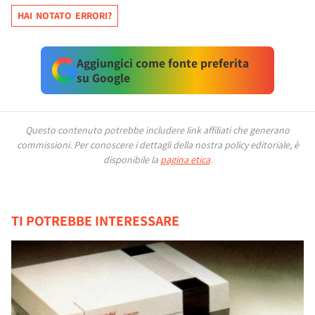
HAI NOTATO ERRORI?
Aggiungici come fonte preferita
su Google
Questo contenuto potrebbe includere link affiliati che generano
commissioni.
Per conoscere i dettagli della nostra policy editoriale, è
disponibile la
pagina etica
.
TI POTREBBE INTERESSARE