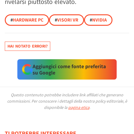
rivelarsi piuttosto elevato.
#
HARDWARE PC
#
VISORI VR
#
NVIDIA
HAI NOTATO ERRORI?
Aggiungici come fonte preferita
su Google
Questo contenuto potrebbe includere link affiliati che generano
commissioni.
Per conoscere i dettagli della nostra policy editoriale, è
disponibile la
pagina etica
.
TI POTREBBE INTERESSARE