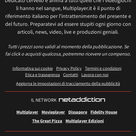
Dedicato cervello e anima a tutti quelli che i videogiochi
li hanno nel sangue, Multiplayer.it è il punto di
riferimento italiano per l'intrattenimento del presente e
del futuro. Preparatevi ad essere stupiti ogni giorno con
articoli, news, video, live e produzioni geniali.
Tutti i prezzi sono validi al momento della pubblicazione. Se
fai click o acquisti qualcosa, potremmo ricevere un compenso.
Informativa sui cookie
Privacy Policy
Termini e condizioni
Etica e trasparenza
Contatti
Lavora con noi
Aggiorna le impostazioni di tracciamento della pubblicità
IL NETWORK
Multiplayer
Movieplayer
Dissapore
Fidelity House
The Great Pizza
Multiplayer Edizioni