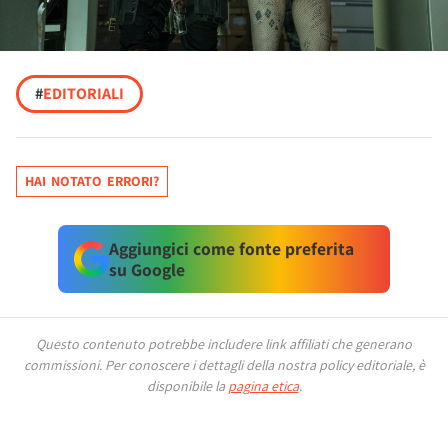
#
EDITORIALI
HAI NOTATO ERRORI?
Aggiungici come fonte preferita
su Google
Questo contenuto potrebbe includere link affiliati che generano
commissioni.
Per conoscere i dettagli della nostra policy editoriale, è
disponibile la
pagina etica
.