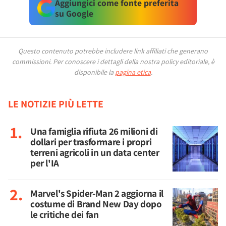
Aggiungici come fonte preferita
su Google
Questo contenuto potrebbe includere link affiliati che generano
commissioni.
Per conoscere i dettagli della nostra policy editoriale, è
disponibile la
pagina etica
.
LE NOTIZIE PIÙ LETTE
Una famiglia rifiuta 26 milioni di
dollari per trasformare i propri
terreni agricoli in un data center
per l'IA
Marvel's Spider-Man 2 aggiorna il
costume di Brand New Day dopo
le critiche dei fan