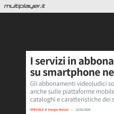
I servizi in abbo
su smartphone ne
Gli abbonamenti videoludici s
anche sulle piattaforme mobil
cataloghi e caratteristiche dei 
SPECIALE
di
Giorgio Melani
—
12/02/2025