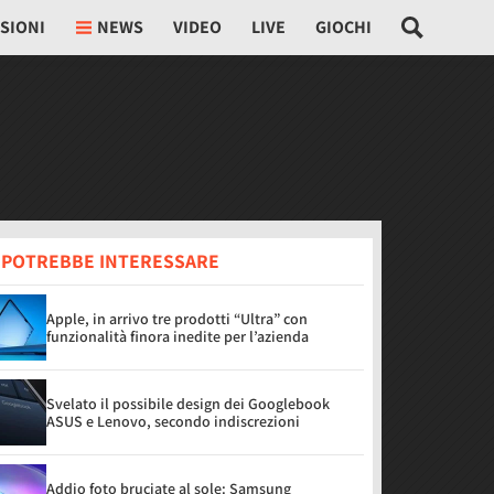
SIONI
NEWS
VIDEO
LIVE
GIOCHI
I POTREBBE INTERESSARE
Apple, in arrivo tre prodotti “Ultra” con
funzionalità finora inedite per l’azienda
Svelato il possibile design dei Googlebook
ASUS e Lenovo, secondo indiscrezioni
Addio foto bruciate al sole: Samsung