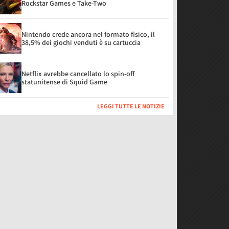
Rockstar Games e Take-Two
Nintendo crede ancora nel formato fisico, il
38,5% dei giochi venduti è su cartuccia
Netflix avrebbe cancellato lo spin-off
statunitense di Squid Game
LEGGI TUTTE LE NOTIZIE