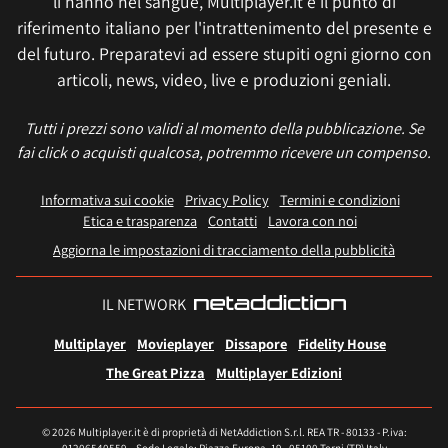
li hanno nel sangue, Multiplayer.it è il punto di
riferimento italiano per l'intrattenimento del presente e
del futuro. Preparatevi ad essere stupiti ogni giorno con
articoli, news, video, live e produzioni geniali.
Tutti i prezzi sono validi al momento della pubblicazione. Se
fai click o acquisti qualcosa, potremmo ricevere un compenso.
Informativa sui cookie
Privacy Policy
Termini e condizioni
Etica e trasparenza
Contatti
Lavora con noi
Aggiorna le impostazioni di tracciamento della pubblicità
IL NETWORK
Multiplayer
Movieplayer
Dissapore
Fidelity House
The Great Pizza
Multiplayer Edizioni
© 2026 Multiplayer.it è di proprietà di NetAddiction S.r.l. REA TR - 80133 - P.iva: