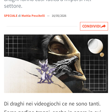
settore.
SPECIALE
di
Mattia Pescitelli
—
16/05/2026
CONDIVIDI
Di draghi nei videogiochi ce ne sono tanti.