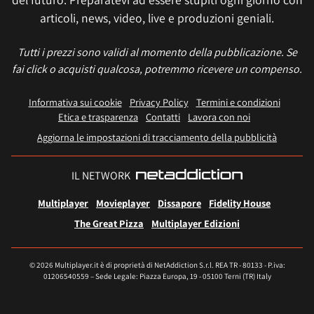
articoli, news, video, live e produzioni geniali.
Tutti i prezzi sono validi al momento della pubblicazione. Se
fai click o acquisti qualcosa, potremmo ricevere un compenso.
Informativa sui cookie
Privacy Policy
Termini e condizioni
Etica e trasparenza
Contatti
Lavora con noi
Aggiorna le impostazioni di tracciamento della pubblicità
IL NETWORK
Multiplayer
Movieplayer
Dissapore
Fidelity House
The Great Pizza
Multiplayer Edizioni
© 2026 Multiplayer.it è di proprietà di NetAddiction S.r.l. REA TR - 80133 - P.iva:
01206540559 – Sede Legale: Piazza Europa, 19 - 05100 Terni (TR) Italy