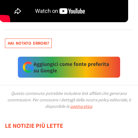
HAI NOTATO ERRORI?
Aggiungici come fonte preferita
su Google
Questo contenuto potrebbe includere link affiliati che generano
commissioni.
Per conoscere i dettagli della nostra policy editoriale, è
disponibile la
pagina etica
.
LE NOTIZIE PIÙ LETTE