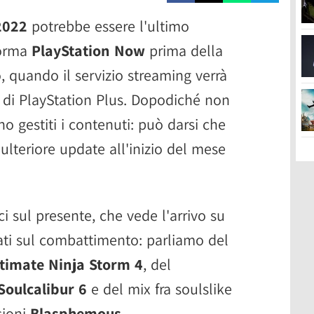
2022
potrebbe essere l'ultimo
forma
PlayStation Now
prima della
o, quando il servizio streaming verrà
 di PlayStation Plus. Dopodiché non
o gestiti i contenuti: può darsi che
ulteriore update all'inizio del mese
sul presente, che vede l'arrivo su
zati sul combattimento: parliamo del
timate Ninja Storm 4
, del
Soulcalibur 6
e del mix fra soulslike
sioni
Blasphemous
.