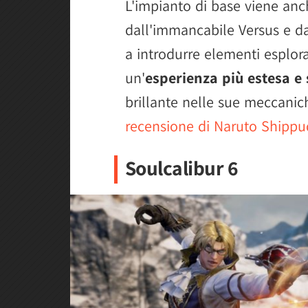
L'impianto di base viene an
dall'immancabile Versus e d
a introdurre elementi esplora
un'
esperienza più estesa e 
brillante nelle sue meccanic
recensione di Naruto Shippu
Soulcalibur 6