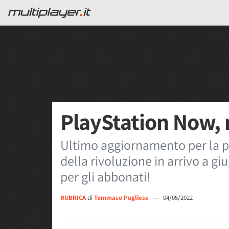
PlayStation Now,
Ultimo aggiornamento per la p
della rivoluzione in arrivo a giu
per gli abbonati!
RUBRICA
di
Tommaso Pugliese
—
04/05/2022