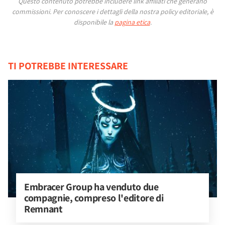
Questo contenuto potrebbe includere link affiliati che generano
commissioni.
Per conoscere i dettagli della nostra policy editoriale, è
disponibile la
pagina etica
.
TI POTREBBE INTERESSARE
Embracer Group ha venduto due 
compagnie, compreso l'editore di 
Remnant