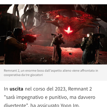
Remnant 2, un enorme boss dall'aspetto alieno viene affrontato in
cooperativa da tre giocatori
In
uscita
nel corso del 2023, Remnant 2
"sarà impegnativo e punitivo, ma davvero
divertente", ha assicurato Yoon Im,