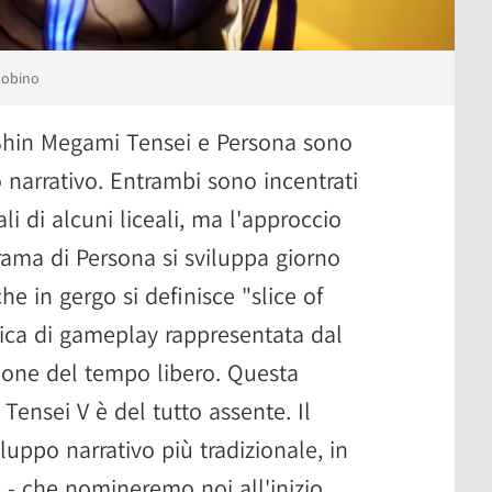
hobino
Shin Megami Tensei e Persona sono
lo narrativo. Entrambi sono incentrati
i di alcuni liceali, ma l'approccio
ama di Persona si sviluppa giorno
e in gergo si definisce "slice of
ica di gameplay rappresentata dal
ione del tempo libero. Questa
nsei V è del tutto assente. Il
luppo narrativo più tradizionale, in
a - che nomineremo noi all'inizio