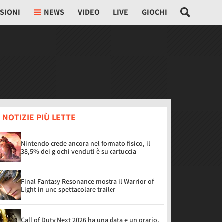
SIONI
NEWS
VIDEO
LIVE
GIOCHI
 NOTIZIE PIÙ LETTE
Nintendo crede ancora nel formato fisico, il
38,5% dei giochi venduti è su cartuccia
Final Fantasy Resonance mostra il Warrior of
Light in uno spettacolare trailer
Call of Duty Next 2026 ha una data e un orario,