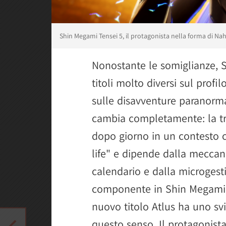
Shin Megami Tensei 5, il protagonista nella forma di Na
Nonostante le somiglianze, 
titoli molto diversi sul profi
sulle disavventure paranormal
cambia completamente: la tr
dopo giorno in un contesto ch
life" e dipende dalla meccan
calendario e dalla microgest
componente in Shin Megami Te
nuovo titolo Atlus ha uno svi
questo senso. Il protagonist