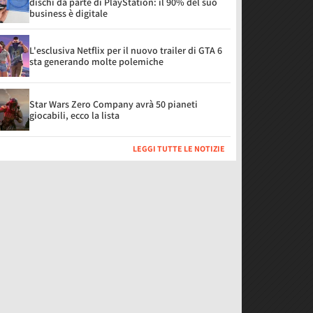
dischi da parte di PlayStation: il 90% del suo
business è digitale
L'esclusiva Netflix per il nuovo trailer di GTA 6
sta generando molte polemiche
Star Wars Zero Company avrà 50 pianeti
giocabili, ecco la lista
LEGGI TUTTE LE NOTIZIE