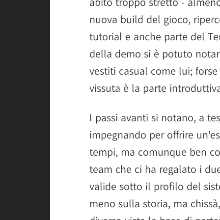
abito troppo stretto - alme
nuova build del gioco, riper
tutorial e anche parte del T
della demo si è potuto notar
vestiti casual come lui; fors
vissuta è la parte introduttiva
I passi avanti si notano, a t
impegnando per offrire un'esp
tempi, ma comunque ben con
team che ci ha regalato i d
valide sotto il profilo del s
meno sulla storia, ma chissà