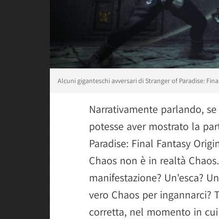
Alcuni giganteschi avversari di Stranger of Paradise: Fina
Narrativamente parlando, se 
potesse aver mostrato la part
Paradise: Final Fantasy Origi
Chaos non è in realtà Chaos.
manifestazione? Un'esca? Un 
vero Chaos per ingannarci? T
corretta, nel momento in cui 