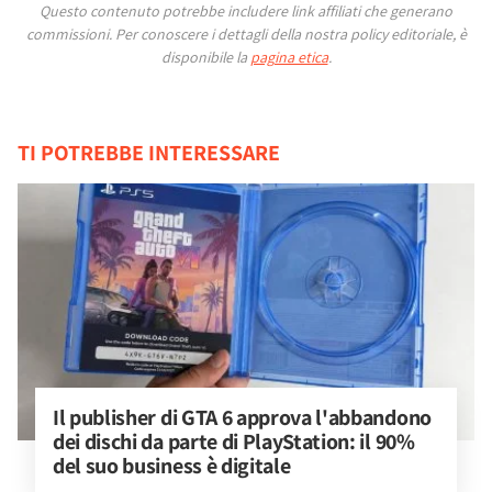
Questo contenuto potrebbe includere link affiliati che generano
commissioni.
Per conoscere i dettagli della nostra policy editoriale, è
disponibile la
pagina etica
.
TI POTREBBE INTERESSARE
Il publisher di GTA 6 approva l'abbandono 
dei dischi da parte di PlayStation: il 90% 
del suo business è digitale