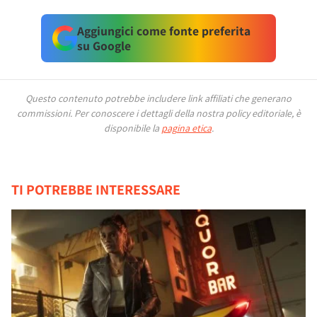
Aggiungici come fonte preferita
su Google
Questo contenuto potrebbe includere link affiliati che generano
commissioni.
Per conoscere i dettagli della nostra policy editoriale, è
disponibile la
pagina etica
.
TI POTREBBE INTERESSARE