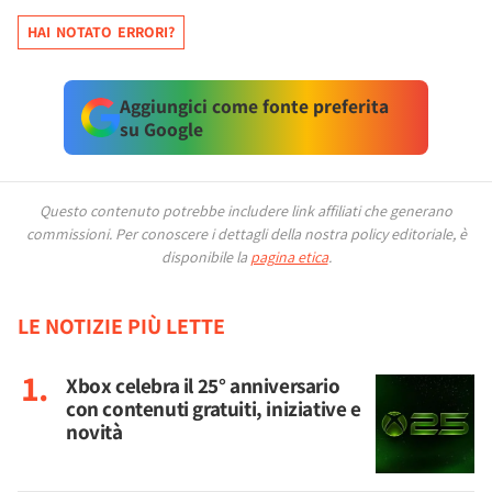
HAI NOTATO ERRORI?
Aggiungici come fonte preferita
su Google
Questo contenuto potrebbe includere link affiliati che generano
commissioni.
Per conoscere i dettagli della nostra policy editoriale, è
disponibile la
pagina etica
.
LE NOTIZIE PIÙ LETTE
Xbox celebra il 25° anniversario
con contenuti gratuiti, iniziative e
novità