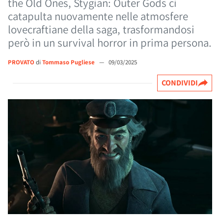
the Old Ones, Stygian: Outer Gods ci
catapulta nuovamente nelle atmosfere
lovecraftiane della saga, trasformandosi
però in un survival horror in prima persona.
PROVATO
di
Tommaso Pugliese
—
09/03/2025
CONDIVIDI