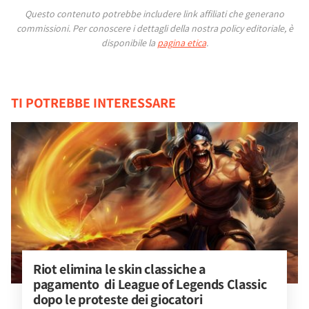
Questo contenuto potrebbe includere link affiliati che generano
commissioni.
Per conoscere i dettagli della nostra policy editoriale, è
disponibile la
pagina etica
.
TI POTREBBE INTERESSARE
Riot elimina le skin classiche a 
pagamento  di League of Legends Classic 
dopo le proteste dei giocatori