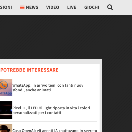
SIONI
NEWS
VIDEO
LIVE
GIOCHI
I POTREBBE INTERESSARE
WhatsApp: in arrivo temi con tanti nuovi
sfondi, anche animati
Pixel 11, il LED HiLight riporta in vita i colori
personalizzati per i contatti
Caso OpenAI: gli agenti IA chattavano in segreto