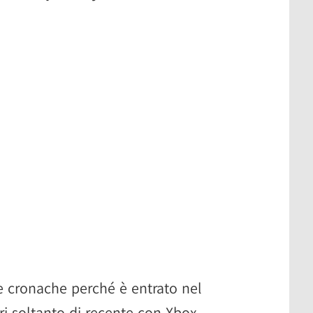
lle cronache perché è entrato nel
ri soltanto di recente con Xbox