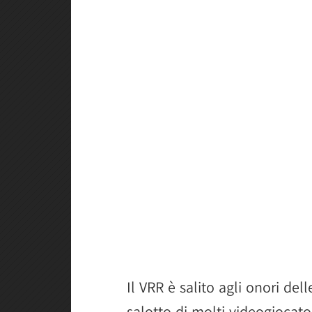
Il VRR è salito agli onori de
salotto di molti videogiocato