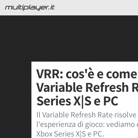
VRR: cos'è e come 
Variable Refresh 
Series X|S e PC
Il Variable Refresh Rate risolve
l'esperienza di gioco: vediamo 
Xbox Series X|S e PC.