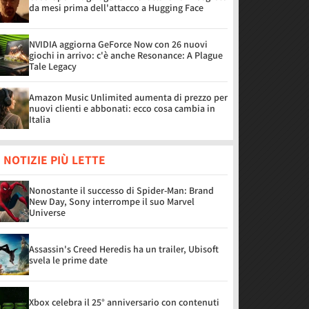
da mesi prima dell'attacco a Hugging Face
NVIDIA aggiorna GeForce Now con 26 nuovi
giochi in arrivo: c'è anche Resonance: A Plague
Tale Legacy
Amazon Music Unlimited aumenta di prezzo per
nuovi clienti e abbonati: ecco cosa cambia in
Italia
 NOTIZIE PIÙ LETTE
Nonostante il successo di Spider-Man: Brand
New Day, Sony interrompe il suo Marvel
Universe
Assassin's Creed Heredis ha un trailer, Ubisoft
svela le prime date
Xbox celebra il 25° anniversario con contenuti