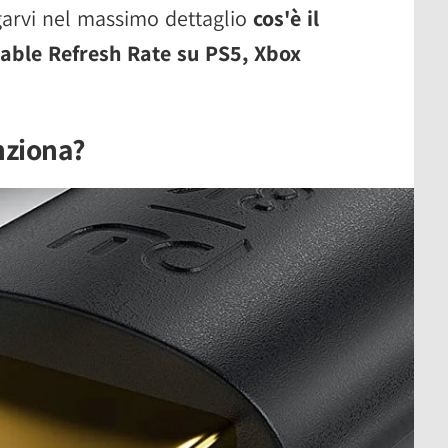
garvi nel massimo dettaglio
cos'è il
iable Refresh Rate su PS5, Xbox
nziona?