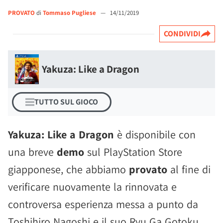
PROVATO
di
Tommaso Pugliese
—
14/11/2019
CONDIVIDI
Yakuza: Like a Dragon
TUTTO SUL GIOCO
Yakuza: Like a Dragon
è disponibile con
una breve
demo
sul PlayStation Store
giapponese, che abbiamo
provato
al fine di
verificare nuovamente la rinnovata e
controversa esperienza messa a punto da
Toshihiro Nagoshi e il suo Ryu Ga Gotoku