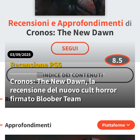
Recensioni e Approfondimenti
di
Cronos: The New Dawn
SEGUI
03/09/2025
8.5
Recensione PS5
INDICE DEI CONTENUTI
Cronos: The New Dawn, la
recensione del nuovo cult horror
firmato Bloober Team
Recensioni
Approfondimenti
Piattaforme