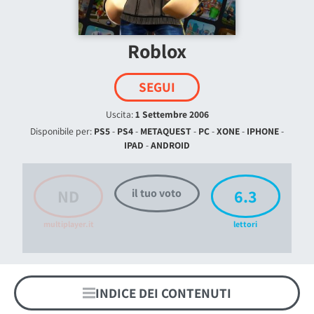
Roblox
SEGUI
Uscita:
1 Settembre 2006
Disponibile per:
PS5
-
PS4
-
METAQUEST
-
PC
-
XONE
-
IPHONE
-
IPAD
-
ANDROID
ND
6.3
il tuo voto
multiplayer.it
lettori
INDICE DEI CONTENUTI