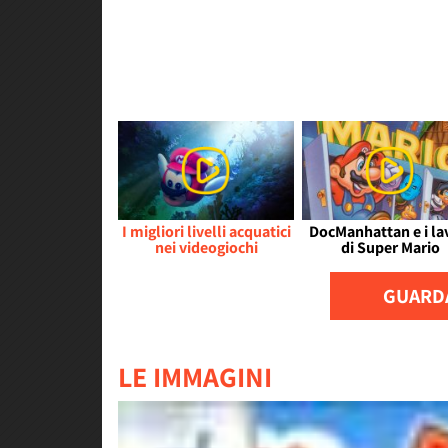
I migliori livelli acquatici
DocManhattan e i la
nei videogiochi
di Super Mario
GUARDA
LE IMMAGINI