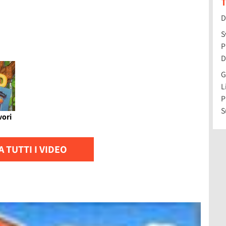
T
D
S
P
D
G
L
P
S
vori
 TUTTI I VIDEO