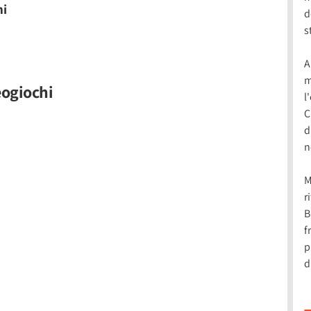
hi
d
s
A
m
deogiochi
l
C
d
n
M
r
B
f
p
d