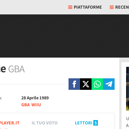
PIATTAFORME
RECEN
ce
GBA
a:
28 Aprile 1989
GBA
WIIU
U
PLAYER.IT
IL TUO VOTO
LETTORI
5
A