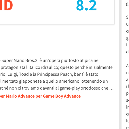
ND
8.2
g
S
u
c
g
L
d
 Super Mario Bros.2, è un'opera piuttosto atipica nel
A
rotagonista l'italico idraulico; questo perché inizialmente
n
ario, Luigi, Toad e la Principessa Peach, bensì è stato
a
dal mercato giapponese a quello americano, ottenendo un
i
erché non ci troviamo davanti al game-play ortodosso che …
p
uper Mario Advance per Game Boy Advance
s
i
c
l
m