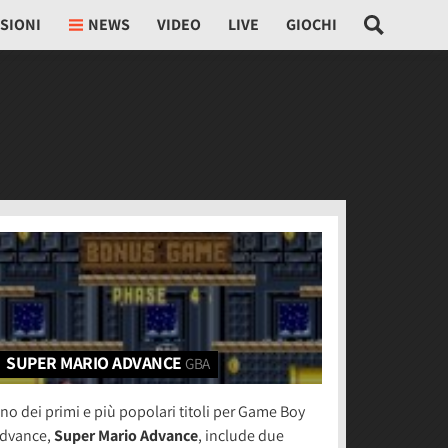
SIONI
NEWS
VIDEO
LIVE
GIOCHI
SUPER MARIO ADVANCE
GBA
no dei primi e più popolari titoli per Game Boy
dvance,
Super Mario Advance
, include due