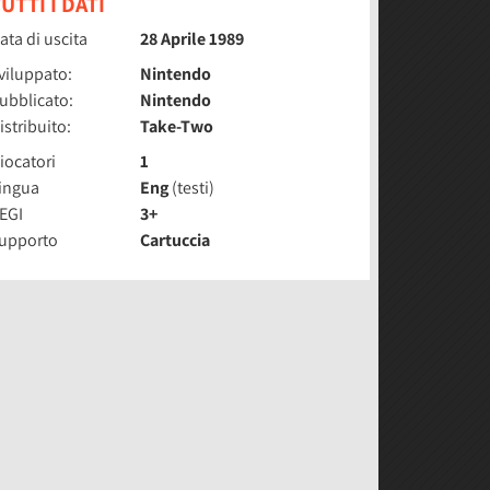
UTTI I DATI
ata di uscita
28 Aprile 1989
viluppato:
Nintendo
ubblicato:
Nintendo
istribuito:
Take-Two
iocatori
1
ingua
Eng
(testi)
EGI
3+
upporto
Cartuccia