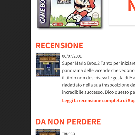
RECENSIONE
06/07/2001
Super Mario Bros.2 Tanto per iniziare
panorama delle vicende che vedono p
il titolo non descriveva le gesta di M
riadattato nella sua trasposizione 
incredibile successo. Dico questo p
Leggi la recensione completa di S
DA NON PERDERE
TRUCCO