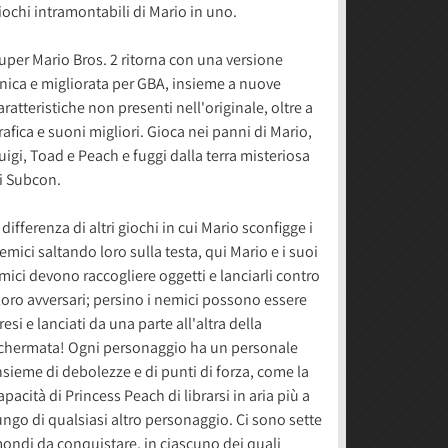
iochi intramontabili di Mario in uno.
uper Mario Bros. 2 ritorna con una versione
nica e migliorata per GBA, insieme a nuove
aratteristiche non presenti nell'originale, oltre a
rafica e suoni migliori. Gioca nei panni di Mario,
uigi, Toad e Peach e fuggi dalla terra misteriosa
i Subcon.
 differenza di altri giochi in cui Mario sconfigge i
emici saltando loro sulla testa, qui Mario e i suoi
mici devono raccogliere oggetti e lanciarli contro
 loro avversari; persino i nemici possono essere
resi e lanciati da una parte all'altra della
chermata! Ogni personaggio ha un personale
nsieme di debolezze e di punti di forza, come la
apacità di Princess Peach di librarsi in aria più a
ungo di qualsiasi altro personaggio. Ci sono sette
ondi da conquistare, in ciascuno dei quali