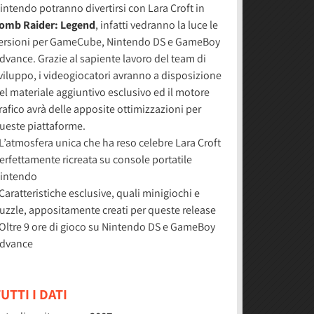
intendo potranno divertirsi con Lara Croft in
omb Raider: Legend
, infatti vedranno la luce le
ersioni per GameCube, Nintendo DS e GameBoy
dvance. Grazie al sapiente lavoro del team di
viluppo, i videogiocatori avranno a disposizione
el materiale aggiuntivo esclusivo ed il motore
rafico avrà delle apposite ottimizzazioni per
ueste piattaforme.
 L’atmosfera unica che ha reso celebre Lara Croft
erfettamente ricreata su console portatile
intendo
 Caratteristiche esclusive, quali minigiochi e
uzzle, appositamente creati per queste release
 Oltre 9 ore di gioco su Nintendo DS e GameBoy
dvance
UTTI I DATI