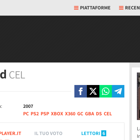
PIATTAFORME
RECEN
nd
CEL
a:
2007
PC
PS2
PSP
XBOX
X360
GC
GBA
DS
CEL
L
PLAYER.IT
IL TUO VOTO
LETTORI
6
I