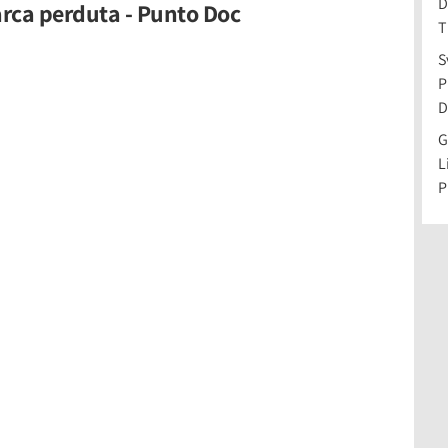
D
arca perduta - Punto Doc
T
S
P
D
G
L
P