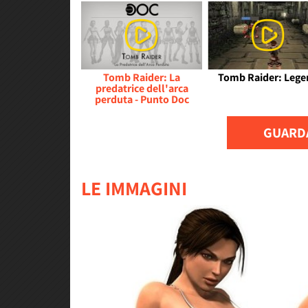
Tomb Raider: La
Tomb Raider: Lege
predatrice dell'arca
perduta - Punto Doc
GUARDA
LE IMMAGINI