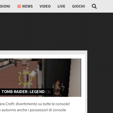
SIONI
NEWS
VIDEO
LIVE
GIOCHI
TOMB RAIDER: LEGEND
CEL
ara Croft: divertimento su tutte le console!
n autunno anche i possessori di console