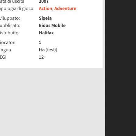
ata di uscita
2007
ipologia di gioco
Action
,
Adventure
viluppato:
Sixela
ubblicato:
Eidos Mobile
istribuito:
Halifax
iocatori
1
ingua
Ita
(testi)
EGI
12+