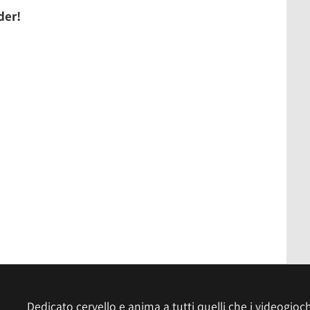
der!
Dedicato cervello e anima a tutti quelli che i videogiochi