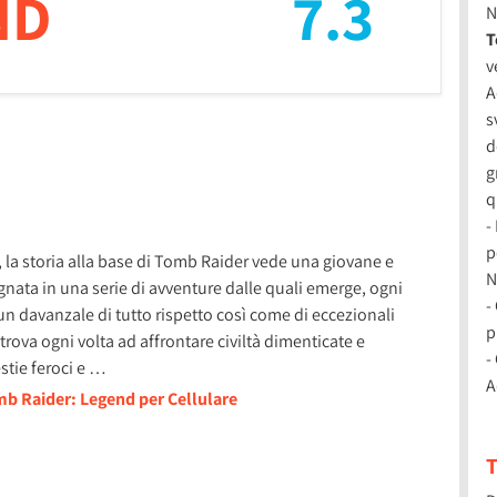
ND
7.3
N
T
v
A
s
d
g
q
-
p
 la storia alla base di Tomb Raider vede una giovane e
N
egnata in una serie di avventure dalle quali emerge, ogni
-
i un davanzale di tutto rispetto così come di eccezionali
p
 trova ogni volta ad affrontare civiltà dimenticate e
-
stie feroci e …
A
mb Raider: Legend per Cellulare
T