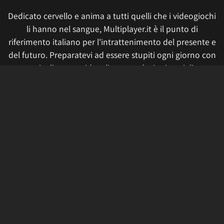
Dedicato cervello e anima a tutti quelli che i videogiochi
li hanno nel sangue, Multiplayer.it è il punto di
riferimento italiano per l'intrattenimento del presente e
del futuro. Preparatevi ad essere stupiti ogni giorno con
articoli, news, video, live e produzioni geniali.
Tutti i prezzi sono validi al momento della pubblicazione. Se
fai click o acquisti qualcosa, potremmo ricevere un compenso.
Informativa sui cookie
Privacy Policy
Termini e condizioni
Etica e trasparenza
Contatti
Lavora con noi
Aggiorna le impostazioni di tracciamento della pubblicità
IL NETWORK
Multiplayer
Movieplayer
Dissapore
Fidelity House
The Great Pizza
Multiplayer Edizioni