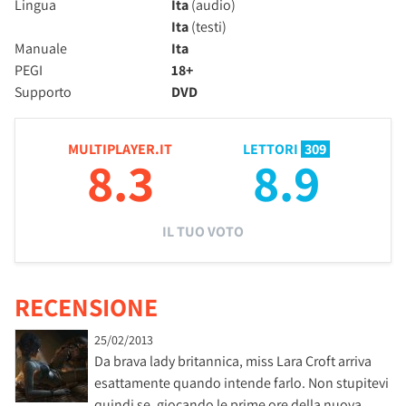
Lingua
Ita
(audio)
Ita
(testi)
Manuale
Ita
PEGI
18+
Supporto
DVD
MULTIPLAYER.IT
LETTORI
309
8.3
8.9
IL TUO VOTO
RECENSIONE
25/02/2013
Da brava lady britannica, miss Lara Croft arriva
esattamente quando intende farlo. Non stupitevi
quindi se, giocando le prime ore della nuova