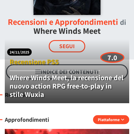
Recensioni e Approfondimenti
di
Where Winds Meet
SEGUI
24/11/2025
7.0
Recensione PS5
INDICE DEI CONTENUTI
Where Winds Meet, la recensione del
nuovo action RPG free-to-play in
stile Wuxia
Recensioni
Approfondimenti
Piattaforme