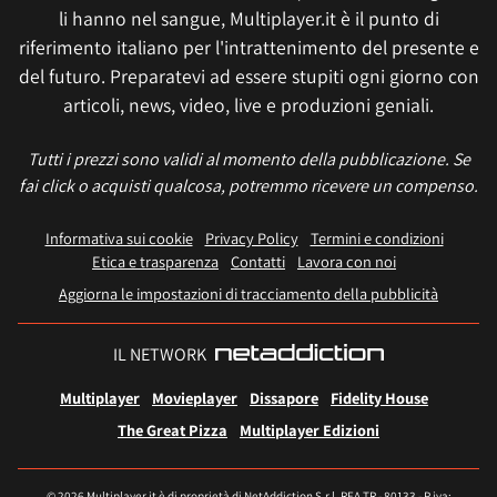
li hanno nel sangue, Multiplayer.it è il punto di
riferimento italiano per l'intrattenimento del presente e
del futuro. Preparatevi ad essere stupiti ogni giorno con
articoli, news, video, live e produzioni geniali.
Tutti i prezzi sono validi al momento della pubblicazione. Se
fai click o acquisti qualcosa, potremmo ricevere un compenso.
Informativa sui cookie
Privacy Policy
Termini e condizioni
Etica e trasparenza
Contatti
Lavora con noi
Aggiorna le impostazioni di tracciamento della pubblicità
IL NETWORK
Multiplayer
Movieplayer
Dissapore
Fidelity House
The Great Pizza
Multiplayer Edizioni
© 2026 Multiplayer.it è di proprietà di NetAddiction S.r.l. REA TR - 80133 - P.iva: