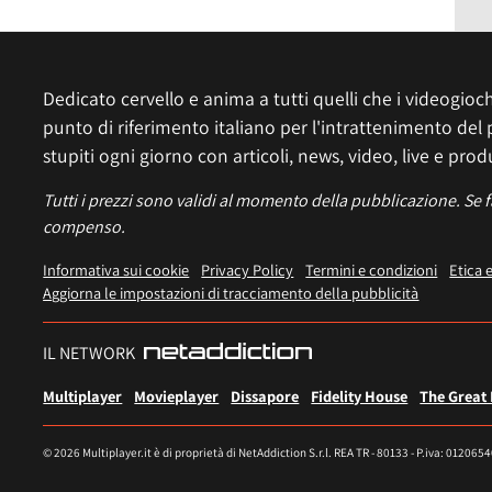
Dedicato cervello e anima a tutti quelli che i videogiochi
punto di riferimento italiano per l'intrattenimento del 
stupiti ogni giorno con articoli, news, video, live e prod
Tutti i prezzi sono validi al momento della pubblicazione. Se 
compenso.
Informativa sui cookie
Privacy Policy
Termini e condizioni
Etica 
Aggiorna le impostazioni di tracciamento della pubblicità
IL NETWORK
Multiplayer
Movieplayer
Dissapore
Fidelity House
The Great
© 2026 Multiplayer.it è di proprietà di NetAddiction S.r.l. REA TR - 80133 - P.iva: 012065