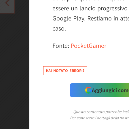
essere un lancio progressivo
Google Play. Restiamo in atte
caso.
Fonte:
PocketGamer
HAI NOTATO ERRORI?
Aggiungici come
Questo contenuto potrebbe includ
Per conoscere i dettagli della nostra