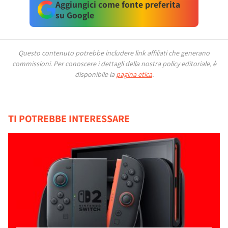
Aggiungici come fonte preferita
su Google
Questo contenuto potrebbe includere link affiliati che generano
commissioni.
Per conoscere i dettagli della nostra policy editoriale, è
disponibile la
pagina etica
.
TI POTREBBE INTERESSARE