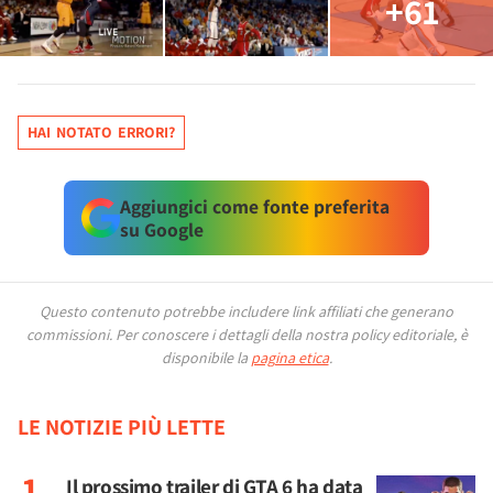
+61
HAI NOTATO ERRORI?
Aggiungici come fonte preferita
su Google
Questo contenuto potrebbe includere link affiliati che generano
commissioni.
Per conoscere i dettagli della nostra policy editoriale, è
disponibile la
pagina etica
.
LE NOTIZIE PIÙ LETTE
Il prossimo trailer di GTA 6 ha data