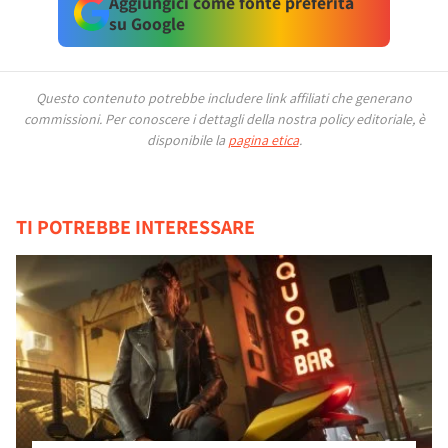
Aggiungici come fonte preferita
su Google
Questo contenuto potrebbe includere link affiliati che generano
commissioni.
Per conoscere i dettagli della nostra policy editoriale, è
disponibile la
pagina etica
.
TI POTREBBE INTERESSARE