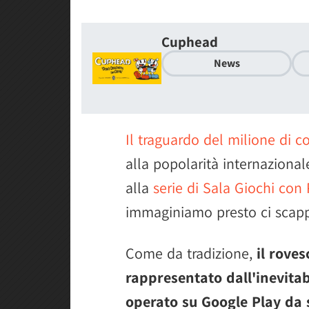
Cuphead
News
Il traguardo del milione di 
alla popolarità internaziona
alla
serie di Sala Giochi con 
immaginiamo presto ci scapp
Come da tradizione,
il rove
rappresentato dall'inevitab
operato su Google Play da 