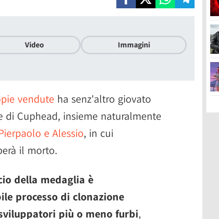
Video
Immagini
copie vendute
ha senz'altro giovato
le di Cuphead, insieme naturalmente
Pierpaolo e Alessio
, in cui
erà il morto.
scio della medaglia è
ile processo di clonazione
sviluppatori più o meno furbi
,