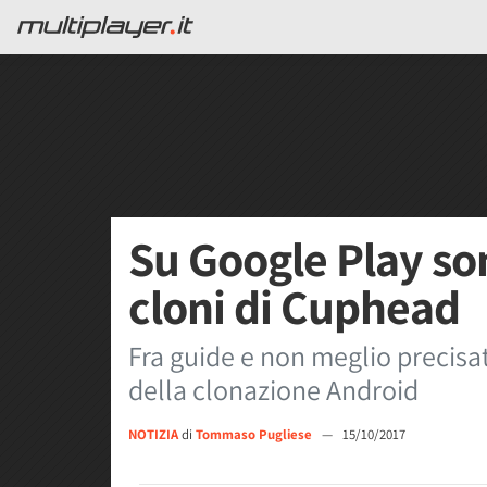
Su Google Play son
cloni di Cuphead
Fra guide e non meglio precisa
della clonazione Android
NOTIZIA
di
Tommaso Pugliese
—
15/10/2017