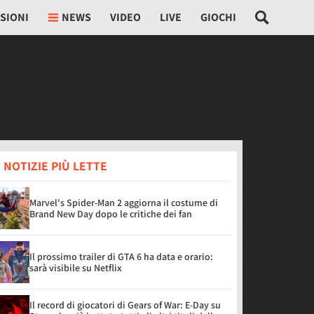
SIONI
NEWS
VIDEO
LIVE
GIOCHI
 NOTIZIE PIÙ LETTE
Marvel's Spider-Man 2 aggiorna il costume di
Brand New Day dopo le critiche dei fan
Il prossimo trailer di GTA 6 ha data e orario:
sarà visibile su Netflix
Il record di giocatori di Gears of War: E-Day su