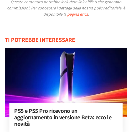
Questo contenuto potrebbe includere link affiliati che generano
commissioni.
Per conoscere i dettagli della nostra policy editoriale, è
disponibile la
pagina etica
.
TI POTREBBE INTERESSARE
PS5 e PS5 Pro ricevono un 
aggiornamento in versione Beta: ecco le 
novità