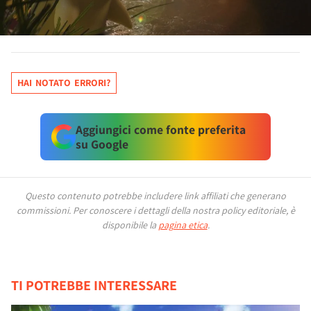
HAI NOTATO ERRORI?
Aggiungici come fonte preferita
su Google
Questo contenuto potrebbe includere link affiliati che generano
commissioni.
Per conoscere i dettagli della nostra policy editoriale, è
disponibile la
pagina etica
.
TI POTREBBE INTERESSARE