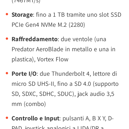
(7467MT/s)
Storage
: fino a 1 TB tramite uno slot SSD
PCIe Gen4 NVMe M.2 (2280)
Raffreddamento
: due ventole (una
Predator AeroBlade in metallo e una in
plastica), Vortex Flow
Porte I/O
: due Thunderbolt 4, lettore di
micro SD UHS-II, fino a SD 4.0 (supporto
SD, SDXC, SDHC, SDUC), jack audio 3,5
mm (combo)
Controllo e Input
: pulsanti A, B X Y, D-
PAD, joystick analogici a LIDA/DR a