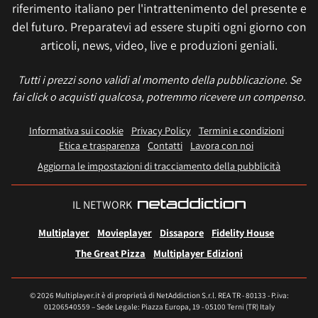
riferimento italiano per l'intrattenimento del presente e
del futuro. Preparatevi ad essere stupiti ogni giorno con
articoli, news, video, live e produzioni geniali.
Tutti i prezzi sono validi al momento della pubblicazione. Se
fai click o acquisti qualcosa, potremmo ricevere un compenso.
Informativa sui cookie
Privacy Policy
Termini e condizioni
Etica e trasparenza
Contatti
Lavora con noi
Aggiorna le impostazioni di tracciamento della pubblicità
IL NETWORK
Multiplayer
Movieplayer
Dissapore
Fidelity House
The Great Pizza
Multiplayer Edizioni
© 2026 Multiplayer.it è di proprietà di NetAddiction S.r.l. REA TR - 80133 - P.iva:
01206540559 – Sede Legale: Piazza Europa, 19 - 05100 Terni (TR) Italy