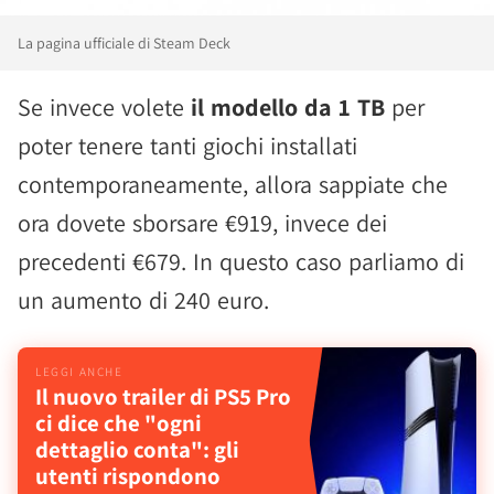
La pagina ufficiale di Steam Deck
Se invece volete
il modello da 1 TB
per
poter tenere tanti giochi installati
contemporaneamente, allora sappiate che
ora dovete sborsare €919, invece dei
precedenti €679. In questo caso parliamo di
un aumento di 240 euro.
Il nuovo trailer di PS5 Pro
ci dice che "ogni
dettaglio conta": gli
utenti rispondono