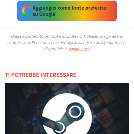
Aggiungici come fonte preferita
su Google
Questo contenuto potrebbe includere link affiliati che generano
commissioni.
Per conoscere i dettagli della nostra policy editoriale, è
disponibile la
pagina etica
.
TI POTREBBE INTERESSARE