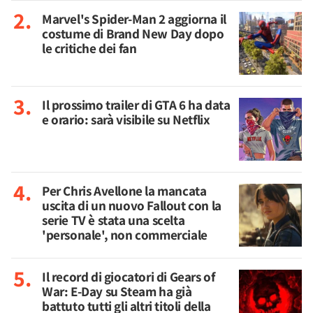
Marvel's Spider-Man 2 aggiorna il
costume di Brand New Day dopo
le critiche dei fan
Il prossimo trailer di GTA 6 ha data
e orario: sarà visibile su Netflix
Per Chris Avellone la mancata
uscita di un nuovo Fallout con la
serie TV è stata una scelta
'personale', non commerciale
Il record di giocatori di Gears of
War: E-Day su Steam ha già
battuto tutti gli altri titoli della