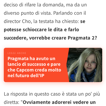
deciso di rifare la domanda, ma da un
diverso punto di vista. Parlando con il
director Cho, la testata ha chiesto:
se
potesse schioccare le dita e farlo
succedere, vorrebbe creare Pragmata 2?
Pragmata ha avuto un
lancio di successo e pare
che Capcom creda molto
nel futuro dell'IP
La risposta in questo caso è stata un po' più
diretta: "
Ovviamente adorerei vedere un