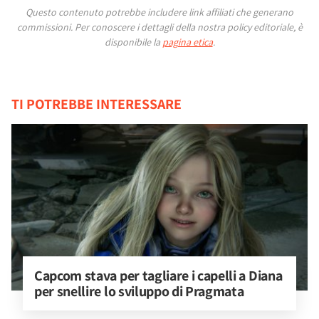
Questo contenuto potrebbe includere link affiliati che generano
commissioni.
Per conoscere i dettagli della nostra policy editoriale, è
disponibile la
pagina etica
.
TI POTREBBE INTERESSARE
Capcom stava per tagliare i capelli a Diana 
per snellire lo sviluppo di Pragmata