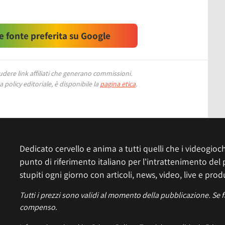
 fonte preferita su Google
ere link affiliati che generano commissioni.
 policy editoriale, è disponibile la
pagina etica
.
Dedicato cervello e anima a tutti quelli che i videogiochi
punto di riferimento italiano per l'intrattenimento del 
stupiti ogni giorno con articoli, news, video, live e prod
Tutti i prezzi sono validi al momento della pubblicazione. Se 
compenso.