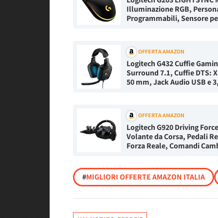
Illuminazione RGB, Personal
Programmabili, Sensore pe
OFFERTA AMAZON
Logitech G432 Cuffie Gamin
Surround 7.1, Cuffie DTS: X
50 mm, ‎Jack Audio USB e 3,
OFFERTA AMAZON
Logitech G920 Driving Forc
Volante da Corsa, Pedali Re
Forza Reale, ‎Comandi Cambi
#
MIGLIORI OFFERTE AMAZON ITALIA