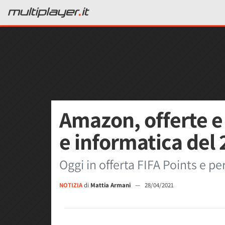
Amazon, offerte e
e informatica del
Oggi in offerta FIFA Points e pe
NOTIZIA
di
Mattia Armani
—
28/04/2021