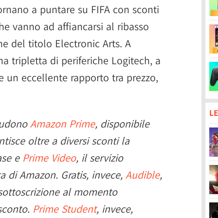
ornano a puntare su FIFA con sconti
che vanno ad affiancarsi al ribasso
e del titolo Electronic Arts. A
a tripletta di periferiche Logitech, a
e un eccellente rapporto tra prezzo,
LE
cludono
Amazon Prime
, disponibile
tisce oltre a diversi sconti la
ase e
Prime Video
, il servizio
ta di Amazon. Gratis, invece,
Audible
,
 sottoscrizione al momento
 sconto.
Prime Student
, invece,