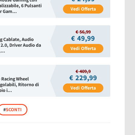
izzabile, 6 Pulsanti
Vedi
Offerta
r Gam...
€ 56,99
€ 49,99
g Cablate, Audio
 2.0, Driver Audio da
Vedi
Offerta
...
€ 409,9
€ 229,99
e Racing Wheel
golabili, Ritorno di
Vedi
Offerta
o i...
#
SCONTI