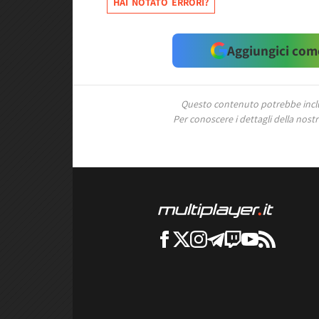
HAI NOTATO ERRORI?
Aggiungici come
Questo contenuto potrebbe includ
Per conoscere i dettagli della nostra