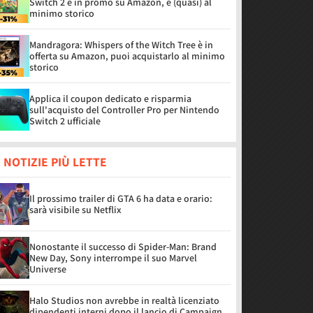
Switch 2 è in promo su Amazon, è (quasi) al
minimo storico
Mandragora: Whispers of the Witch Tree è in
offerta su Amazon, puoi acquistarlo al minimo
storico
Applica il coupon dedicato e risparmia
sull'acquisto del Controller Pro per Nintendo
Switch 2 ufficiale
 NOTIZIE PIÙ LETTE
Il prossimo trailer di GTA 6 ha data e orario:
sarà visibile su Netflix
Nonostante il successo di Spider-Man: Brand
New Day, Sony interrompe il suo Marvel
Universe
Halo Studios non avrebbe in realtà licenziato
dipendenti interni dopo il lancio di Campaign