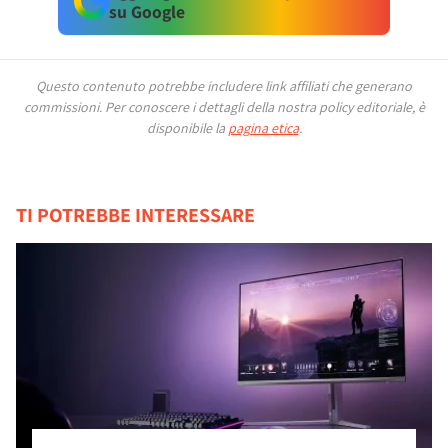
su Google
Questo contenuto potrebbe includere link affiliati che generano
commissioni.
Per conoscere i dettagli della nostra policy editoriale, è
disponibile la
pagina etica
.
TI POTREBBE INTERESSARE