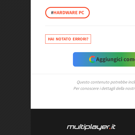
#
HARDWARE PC
HAI NOTATO ERRORI?
Aggiungici come
Questo contenuto potrebbe includ
Per conoscere i dettagli della nostra