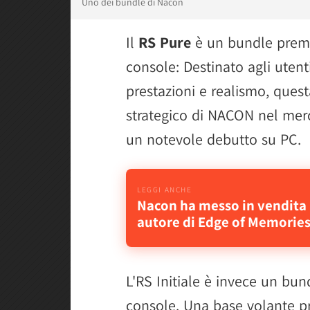
Uno dei bundle di Nacon
Il
RS Pure
è un bundle prem
console: Destinato agli utent
prestazioni e realismo, quest
strategico di NACON nel mer
un notevole debutto su PC.
Nacon ha messo in vendita 
autore di Edge of Memorie
L'RS Initiale è invece un bu
console. Una base volante pro