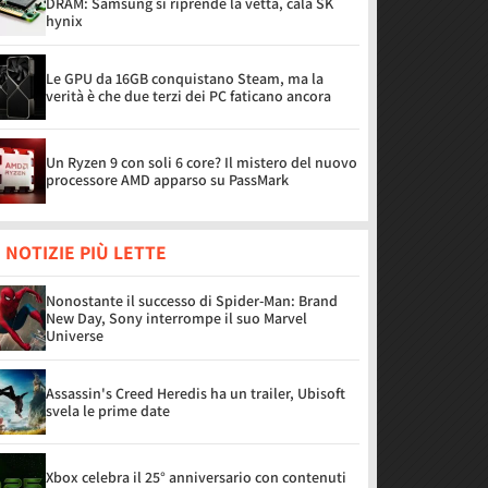
DRAM: Samsung si riprende la vetta, cala SK
hynix
Le GPU da 16GB conquistano Steam, ma la
verità è che due terzi dei PC faticano ancora
Un Ryzen 9 con soli 6 core? Il mistero del nuovo
processore AMD apparso su PassMark
 NOTIZIE PIÙ LETTE
Nonostante il successo di Spider-Man: Brand
New Day, Sony interrompe il suo Marvel
Universe
Assassin's Creed Heredis ha un trailer, Ubisoft
svela le prime date
Xbox celebra il 25° anniversario con contenuti