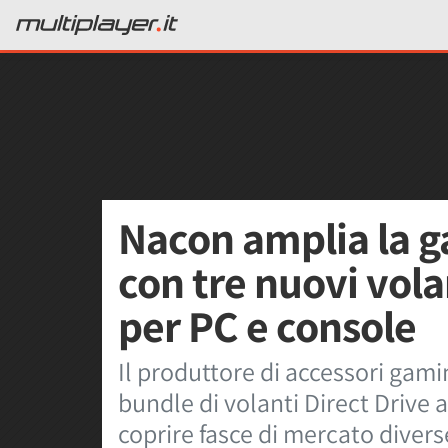
Nacon amplia la
con tre nuovi vola
per PC e console
Il produttore di accessori gam
bundle di volanti Direct Drive 
coprire fasce di mercato divers