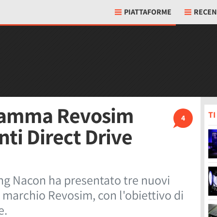
PIATTAFORME
RECEN
 gamma Revosim
T
4
nti Direct Drive
ing Nacon ha presentato tre nuovi
a marchio Revosim, con l'obiettivo di
e.