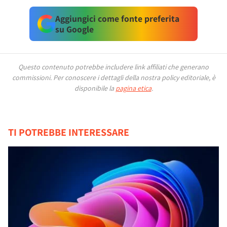
Aggiungici come fonte preferita
su Google
Questo contenuto potrebbe includere link affiliati che generano
commissioni.
Per conoscere i dettagli della nostra policy editoriale, è
disponibile la
pagina etica
.
TI POTREBBE INTERESSARE